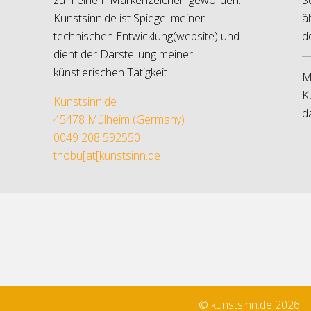
Kunstsinn.de ist Spiegel meiner
ä
technischen Entwicklung(website) und
d
dient der Darstellung meiner
künstlerischen Tätigkeit.
M
K
Kunstsinn.de
d
45478 Mülheim (Germany)
0049 208 592550
thobu[at[kunstsinn.de
© kunstsinn.de 2026